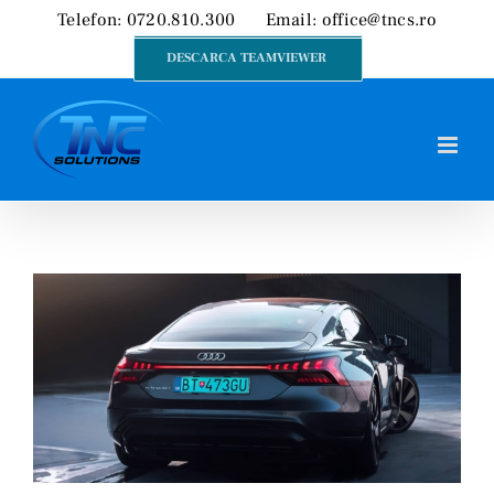
Skip
Telefon: 0720.810.300
Email:
office@tncs.ro
to
DESCARCA TEAMVIEWER
content