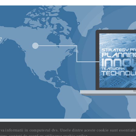
?
ons | Toate drepturile rezervate
lva informatii in computerul dvs. Unele dintre aceste cookie sunt esentiale 
tru, sunteti de acord cu utilizarea cookie-urilor.