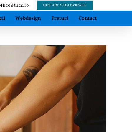
office@tncs.ro
DESCARCA TEAMVIEWER
cii
Webdesign
Preturi
Contact