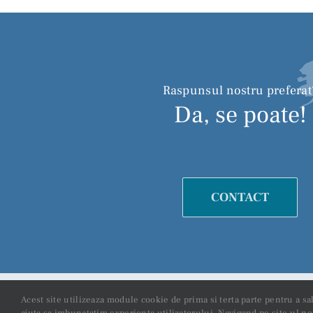
Raspunsul nostru preferat
Da, se poate!
CONTACT
©
2026 TNC Soluti
Acest site utilizeaza module cookie de prima si terta parte pentru a sa
ajuta sa imbunatatim experienta utilizatorului. Navigand pe site-ul nos