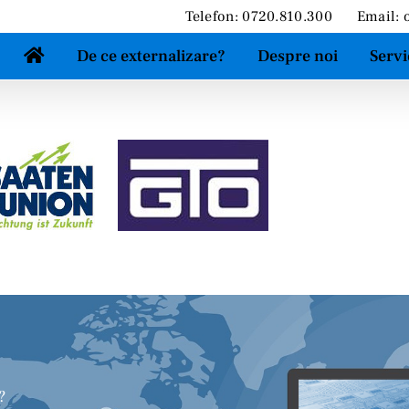
Telefon: 0720.810.300
Email:
De ce externalizare?
Despre noi
Servi
?