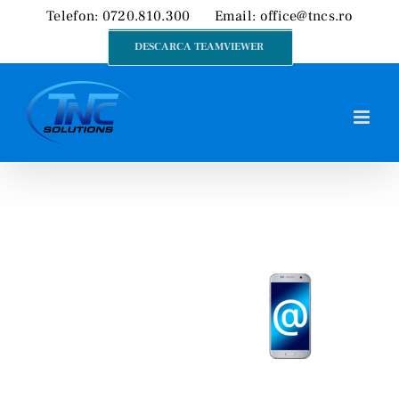
Skip
Telefon: 0720.810.300
Email:
office@tncs.ro
to
DESCARCA TEAMVIEWER
content