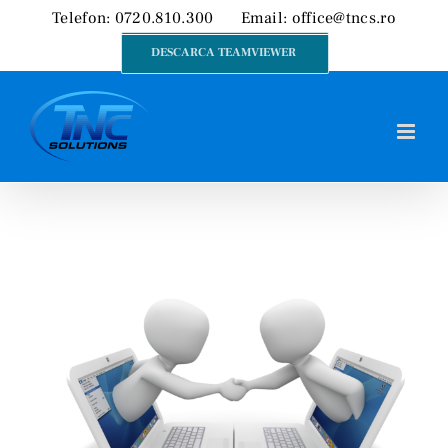
Skip
Telefon: 0720.810.300
Email:
office@tncs.ro
to
DESCARCA TEAMVIEWER
content