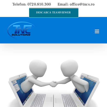
Skip
Telefon: 0720.810.300
Email:
office@tncs.ro
to
DESCARCA TEAMVIEWER
content