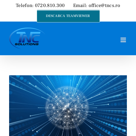
Skip
Telefon: 0720.810.300
Email:
office@tncs.ro
to
DESCARCA TEAMVIEWER
content