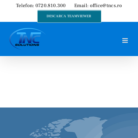
Skip
Telefon: 0720.810.300
Email:
office@tncs.ro
to
DESCARCA TEAMVIEWER
content