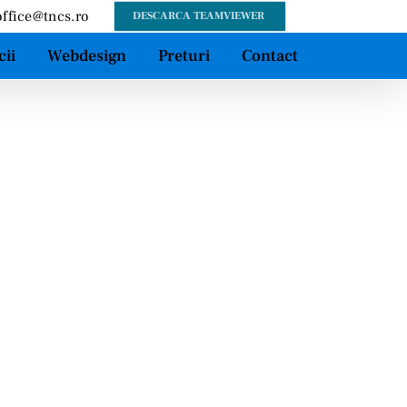
office@tncs.ro
DESCARCA TEAMVIEWER
cii
Webdesign
Preturi
Contact