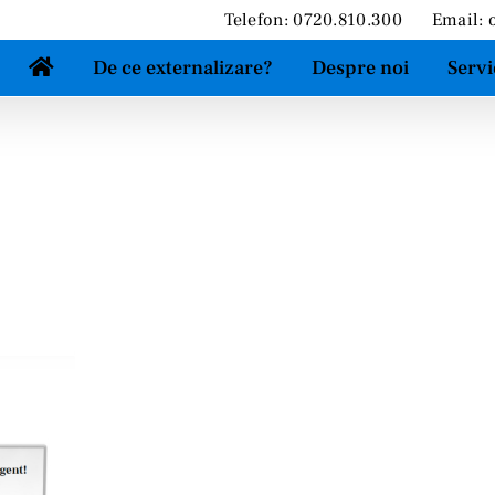
Telefon: 0720.810.300
Email:
De ce externalizare?
Despre noi
Servi