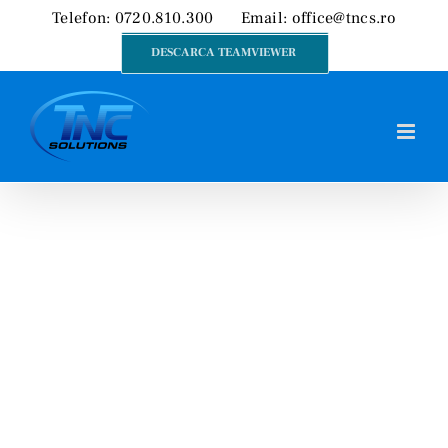
Skip
Telefon: 0720.810.300
Email:
office@tncs.ro
to
DESCARCA TEAMVIEWER
content