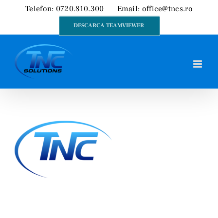
Skip
Telefon: 0720.810.300
Email:
office@tncs.ro
to
DESCARCA TEAMVIEWER
content