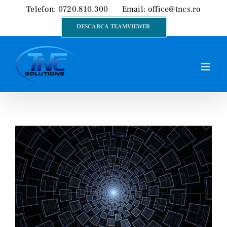
Skip
Telefon: 0720.810.300
Email:
office@tncs.ro
to
DESCARCA TEAMVIEWER
content