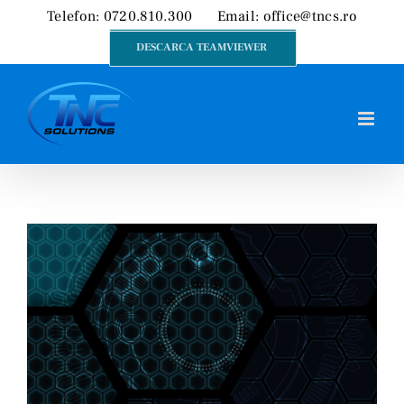
Skip
Telefon: 0720.810.300
Email:
office@tncs.ro
to
DESCARCA TEAMVIEWER
content