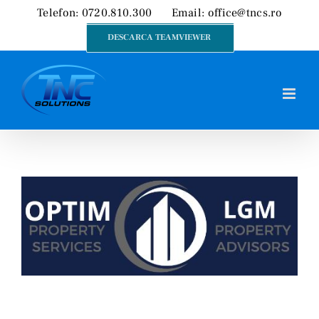
Skip
Telefon: 0720.810.300
Email:
office@tncs.ro
to
DESCARCA TEAMVIEWER
content