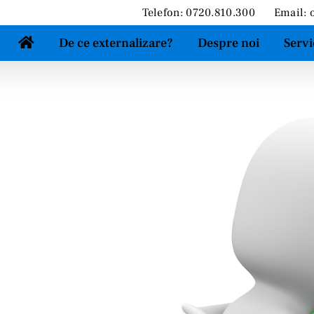
Telefon: 0720.810.300
Email:
De ce externalizare?
Despre noi
Servi