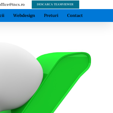
office@tncs.ro
DESCARCA TEAMVIEWER
cii
Webdesign
Preturi
Contact